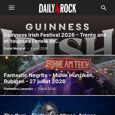
Guinness Irish Festival 2026 – Trente ans
et toujours l’envie de...
David Margraf
-
6 août 2026
Fantastic Negrito – Mühle Hunziken,
Rubigen – 27 juillet 2026
Domenico Lavorato
-
3 août 2026