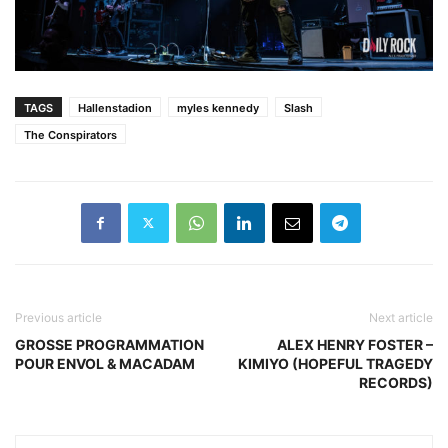
TAGS
Hallenstadion
myles kennedy
Slash
The Conspirators
Previous article
Next article
GROSSE PROGRAMMATION
ALEX HENRY FOSTER –
POUR ENVOL & MACADAM
KIMIYO (HOPEFUL TRAGEDY
RECORDS)