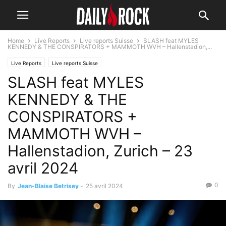
Home
Live Reports
Live reports Suisse
SLASH feat MYLES
KENNEDY & THE CONSPIRATORS + MAMMOTH WVH – Hallenstadion,...
Live Reports
Live reports Suisse
SLASH feat MYLES
KENNEDY & THE
CONSPIRATORS +
MAMMOTH WVH –
Hallenstadion, Zurich – 23
avril 2024
0
By
Jean-Blaise Betrisey
-
25 avril 2024