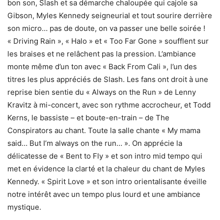
bon son, Slash et sa démarche chaloupée qui cajole sa
Gibson, Myles Kennedy seigneurial et tout sourire derrière
son micro… pas de doute, on va passer une belle soirée !
« Driving Rain », « Halo » et « Too Far Gone » soufflent sur
les braises et ne relâchent pas la pression. L’ambiance
monte même d’un ton avec « Back From Cali », l’un des
titres les plus appréciés de Slash. Les fans ont droit à une
reprise bien sentie du « Always on the Run » de Lenny
Kravitz à mi-concert, avec son rythme accrocheur, et Todd
Kerns, le bassiste – et boute-en-train – de The
Conspirators au chant. Toute la salle chante « My mama
said… But I’m always on the run… ». On apprécie la
délicatesse de « Bent to Fly » et son intro mid tempo qui
met en évidence la clarté et la chaleur du chant de Myles
Kennedy. « Spirit Love » et son intro orientalisante éveille
notre intérêt avec un tempo plus lourd et une ambiance
mystique.