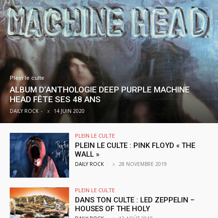
Plein le culte
ALBUM D’ANTHOLOGIE DEEP PURPLE MACHINE
HEAD FÊTE SES 48 ANS
DAILY ROCK
-
14 JUIN 2020
PLEIN LE CULTE
PLEIN LE CULTE : PINK FLOYD « THE
WALL »
DAILY ROCK
-
28 NOVEMBRE 2019
PLEIN LE CULTE
DANS TON CULTE : LED ZEPPELIN –
HOUSES OF THE HOLY