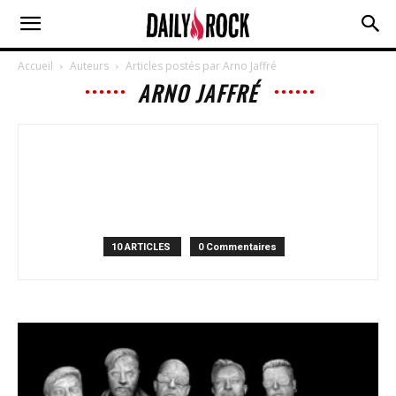
Accueil
Auteurs
Articles postés par Arno Jaffré
ARNO JAFFRÉ
10 ARTICLES
0 Commentaires