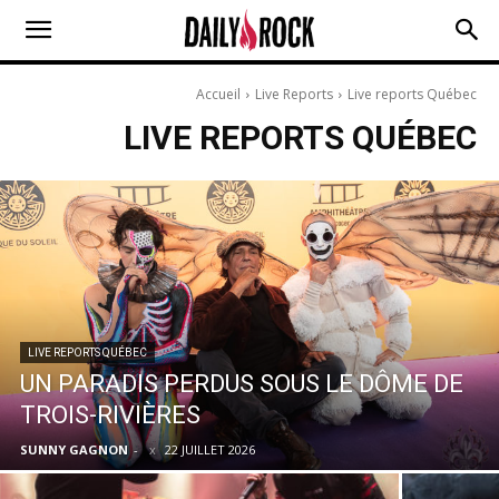
Accueil
Live Reports
Live reports Québec
LIVE REPORTS QUÉBEC
LIVE REPORTS QUÉBEC
UN PARADIS PERDUS SOUS LE DÔME DE
TROIS-RIVIÈRES
SUNNY GAGNON
-
22 JUILLET 2026