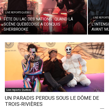
LIVE REPORTS QUÉBEC
LIVE REPORT
FÊTE DU LAC DES NATIONS : QUAND LA
SCÈNE QUÉBÉCOISE A CONQUIS
L’INTENS
SHERBROOKE
AVANT M
Live reports Québec
UN PARADIS PERDUS SOUS LE DÔME DE
TROIS-RIVIÈRES