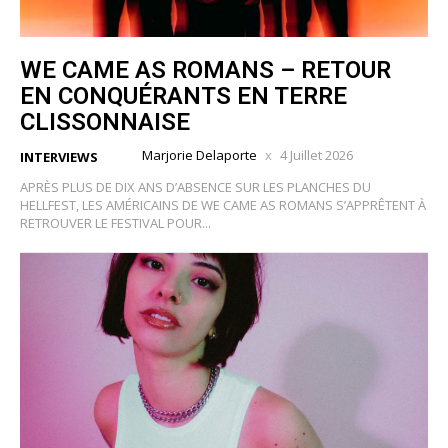
WE CAME AS ROMANS – RETOUR
EN CONQUÉRANTS EN TERRE
CLISSONNAISE
Marjorie Delaporte
4 Juillet 2026
INTERVIEWS
APRÈS PLUS DE DIX ANS D’ABSENCE SUR LES PLANCHES DU
HELLFEST, LES AMÉRICAINS DE WE CAME AS ROMANS S’APPRÊTENT À
RETROUVER LE FESTIVAL POUR...