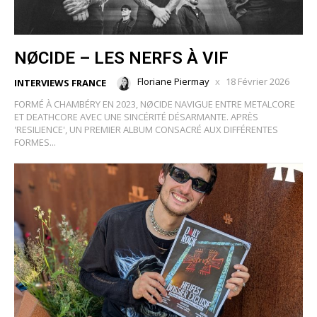
NØCIDE – LES NERFS À VIF
Floriane Piermay
18 Février 2026
INTERVIEWS FRANCE
FORMÉ À CHAMBÉRY EN 2023, NØCIDE NAVIGUE ENTRE METALCORE
ET DEATHCORE AVEC UNE SINCÉRITÉ DÉSARMANTE. APRÈS
'RESILIENCE', UN PREMIER ALBUM CONSACRÉ AUX DIFFÉRENTES
FORMES...