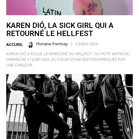
KAREN DIÓ, LA SICK GIRL QUI A
RETOURNÉ LE HELLFEST
Floriane Piermay
2 Juillet 2026
ACCUEIL
KAREN DIÓ A FOULÉ LA WARZONE DU HELLFEST, AU PETIT MATIN DU
DIMANCHE 21 JUIN 2026. AU CŒUR D'UNE ÉDITION MARQUÉE PAR
UNE CHALEUR...