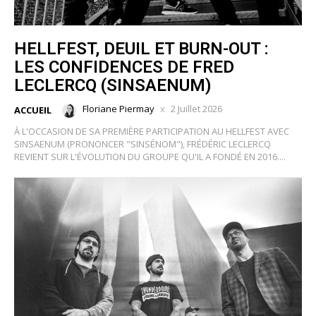
HELLFEST, DEUIL ET BURN-OUT :
LES CONFIDENCES DE FRED
LECLERCQ (SINSAENUM)
Floriane Piermay
2 Juillet 2026
ACCUEIL
À L'OCCASION DE SA PREMIÈRE PARTICIPATION AU HELLFEST AVEC
SINSAENUM (PRONONCER "SINSÉNOM"), FRÉDÉRIC LECLERCQ
REVIENT SUR L'ÉVOLUTION DU GROUPE QU'IL A FONDÉ EN 2016....