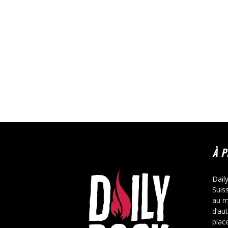
À 
Dail
Suis
au m
d’au
place