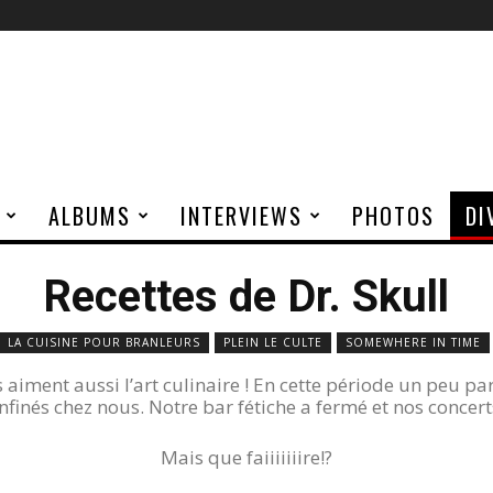
ALBUMS
INTERVIEWS
PHOTOS
DI
Recettes de Dr. Skull
LA CUISINE POUR BRANLEURS
PLEIN LE CULTE
SOMEWHERE IN TIME
aiment aussi l’art culinaire ! En cette période un peu par
nfinés chez nous. Notre bar fétiche a fermé et nos concert
Mais que faiiiiiiire!?