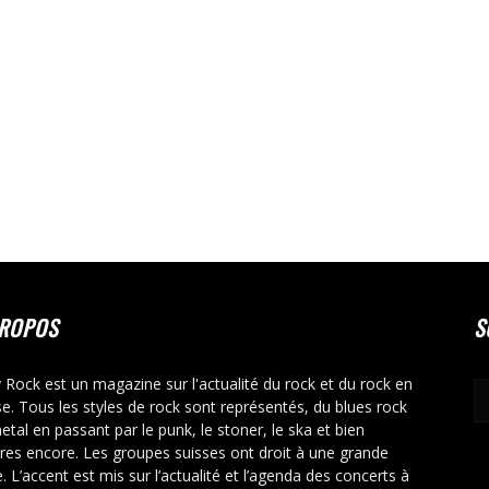
PROPOS
S
y Rock est un magazine sur l'actualité du rock et du rock en
se. Tous les styles de rock sont représentés, du blues rock
etal en passant par le punk, le stoner, le ska et bien
tres encore. Les groupes suisses ont droit à une grande
. L’accent est mis sur l’actualité et l’agenda des concerts à