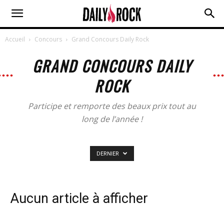
Accueil
Concours
Grand Concours Daily Rock
GRAND CONCOURS DAILY
ROCK
Participe et remporte des beaux prix tout au
long de l’année !
DERNIER
Aucun article à afficher