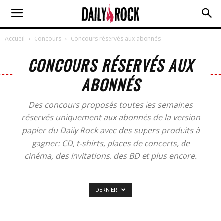
Accueil
Concours
Concours réservés aux abonnés
CONCOURS RÉSERVÉS AUX
ABONNÉS
Des concours proposés toutes les semaines
réservés uniquement aux abonnés de la version
papier du Daily Rock avec des supers produits à
gagner: CD, t-shirts, places de concerts, de
cinéma, des invitations, des BD et plus encore.
DERNIER