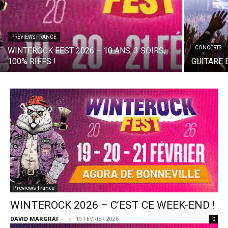
PREVIEWS FRANCE
CONCERTS
WINTEROCK FEST 2026 – 10 ANS, 3 SOIRS,
100% RIFFS !
GUITARE 
Previews France
WINTEROCK 2026 – C’EST CE WEEK-END !
DAVID MARGRAF
-
19 FÉVRIER 2026
0