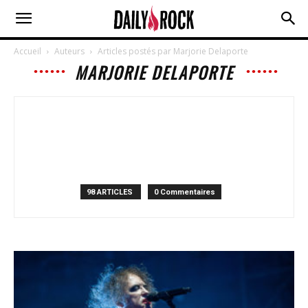
Accueil
Auteurs
Articles postés par Marjorie Delaporte
MARJORIE DELAPORTE
98 ARTICLES
0 Commentaires