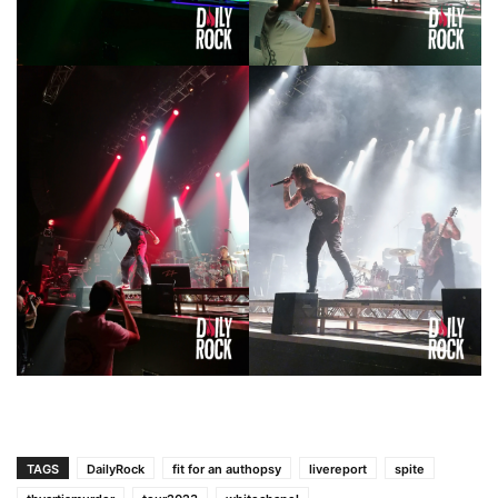
TAGS
DailyRock
fit for an authopsy
livereport
spite