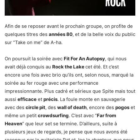
Afin de se reposer avant le prochain groupe, on profite de
quelques titres des
années 80
, et de la belle voix du public
sur “Take on me” de A-ha.
On poursuit la soirée avec
Fit For An Autopsy
, qui nous
avait déjà conquis au
Rock the Lake
cet été. Et c’est
encore une fois avec brio qu’ils ont, selon nous, marqué la
soirée au fer rouge avec une performance
impressionnante. Plus cadré et sérieux que Spite mais tout
aussi
efficace
et
précis
. La foule monte en sauvagerie
avec des
circle pit
, des
wall of death
, encore des
pogos
et
même un petit
crowdsurfing
. C’est avec “
Far from
Heaven
” que leur set se termine. D’ailleurs, suite à
plusieurs jeux de regards, je pense que nous avons été
reconnus par le guitariste Pat et Joe le chanteur, que nous