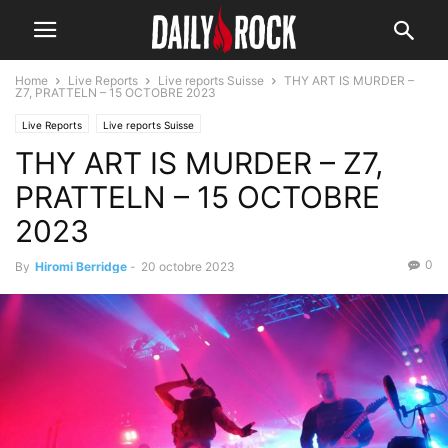
Home
Live Reports
Live reports Suisse
THY ART IS MURDER –
Z7, PRATTELN – 15 OCTOBRE 2023
Live Reports
Live reports Suisse
THY ART IS MURDER – Z7,
PRATTELN – 15 OCTOBRE
2023
0
By
Hiromi Berridge
-
20 octobre 2023