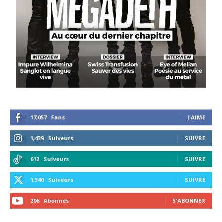
17,057
Fans
J'AIME
1,439
Suiveurs
SUIVRE
612
Suiveurs
SUIVRE
1,340
Suiveurs
SUIVRE
206
Abonnés
S'ABONNER