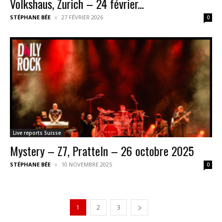
Volkshaus, Zurich – 24 février...
STÉPHANE BÉE
27 FÉVRIER 2026
0
Live reports Suisse
Mystery – Z7, Pratteln – 26 octobre 2025
STÉPHANE BÉE
10 NOVEMBRE 2025
0
1
2
3