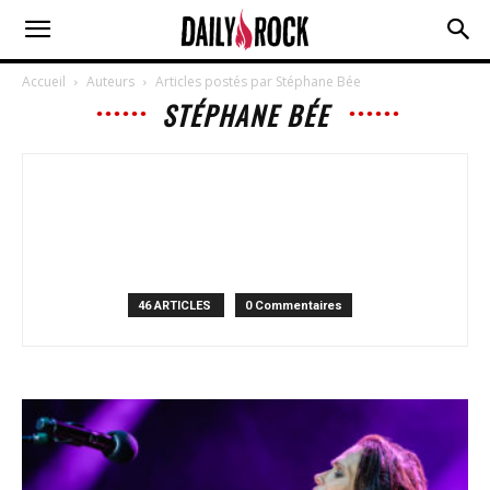
Accueil
Auteurs
Articles postés par Stéphane Bée
STÉPHANE BÉE
46 ARTICLES
0 Commentaires