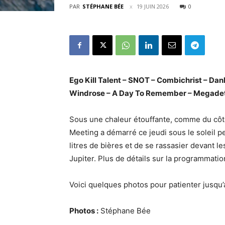
PAR
STÉPHANE BÉE
19 JUIN 2026
0
Ego Kill Talent – SNOT – Combichrist – Dan
Windrose – A Day To Remember – Megadeth
Sous une chaleur étouffante, comme du côté
Meeting a démarré ce jeudi sous le soleil p
litres de bières et de se rassasier devant 
Jupiter. Plus de détails sur la programmati
Voici quelques photos pour patienter jusqu’
Photos :
Stéphane Bée