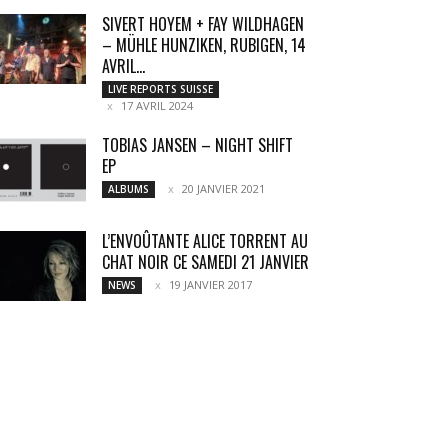
SIVERT HOYEM + FAY WILDHAGEN
– MÜHLE HUNZIKEN, RUBIGEN, 14
AVRIL...
LIVE REPORTS SUISSE
17 AVRIL 2024
TOBIAS JANSEN – NIGHT SHIFT
EP
20 JANVIER 2021
ALBUMS
L’ENVOÛTANTE ALICE TORRENT AU
CHAT NOIR CE SAMEDI 21 JANVIER
19 JANVIER 2017
NEWS