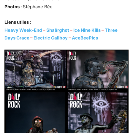
Photos :
Stéphane Bée
Liens utiles :
Heavy Week-End
–
Shaârghot
–
Ice Nine Kills
–
Three
Days Grace
–
Electric Callboy
–
AceBeePics