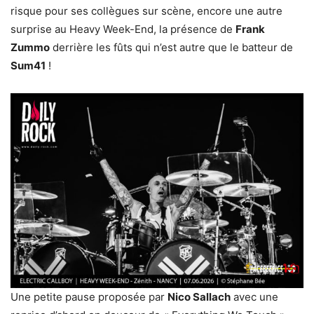
risque pour ses collègues sur scène, encore une autre
surprise au Heavy Week-End, la présence de
Frank
Zummo
derrière les fûts qui n’est autre que le batteur de
Sum41
!
Une petite pause proposée par
Nico Sallach
avec une