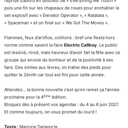
reprise d’abord en douceur de « Everything We Touch »
puis une fin sur les chapeaux de roues pour enchaîner le
set explosif avec « Elevator Operator », « Ratatata »,
« Spaceman » et un final sur « We Got The Moves ».
Flammes, feux d’artifice, cotillons : bref une fiesta hors
norme comme savent la faire
Electric Callboy
. Le public
est lessivé, rincé, mais heureux d’avoir fait la fête avec ce
groupe qui envoie du bonheur et de la positivité à ses
fans. Des smiles aux lèvres, on traîne des pieds pour
quitter le Zénith car tout est fini pour cette année.
Attendez… la bonne nouvelle c’est qu’on remet ça l’année
ème
prochaine pour la 4
édition.
Bloquez dès à présent vos agendas : du 4 au 6 juin 2027.
Et comme toujours, on vous promet du lourd !
Texte :
Marjorie Delaporte