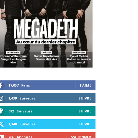
17,057
Fans
J'AIME
1,439
Suiveurs
SUIVRE
612
Suiveurs
SUIVRE
1,340
Suiveurs
SUIVRE
206
Abonnés
S'ABONNER