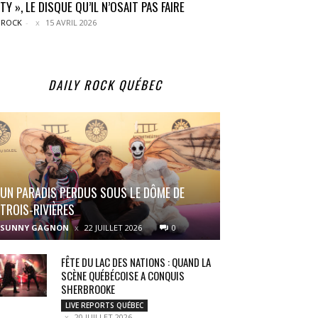
TY », LE DISQUE QU’IL N’OSAIT PAS FAIRE
 ROCK
-
15 AVRIL 2026
DAILY ROCK QUÉBEC
UN PARADIS PERDUS SOUS LE DÔME DE
TROIS-RIVIÈRES
SUNNY GAGNON
22 JUILLET 2026
0
FÊTE DU LAC DES NATIONS : QUAND LA
SCÈNE QUÉBÉCOISE A CONQUIS
SHERBROOKE
LIVE REPORTS QUÉBEC
20 JUILLET 2026