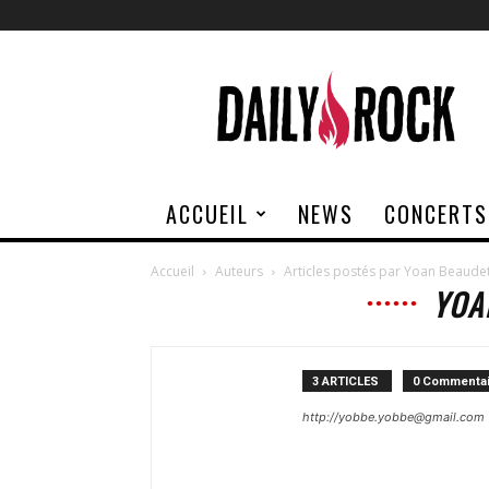
Daily
Rock
ACCUEIL
NEWS
CONCERTS
Accueil
Auteurs
Articles postés par Yoan Beaude
YOA
3 ARTICLES
0 Commentai
http://yobbe.yobbe@gmail.com