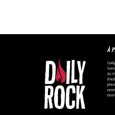
À 
Dail
Suis
au m
d’au
place
veni
inte