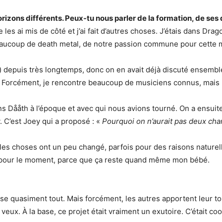
rizons différents. Peux-tu nous parler de la formation, de ses 
e les ai mis de côté et j’ai fait d’autres choses. J’étais dans D
t beaucoup de death metal, de notre passion commune pour cette
) depuis très longtemps, donc on en avait déjà discuté ensemble. 
eu. Forcément, je rencontre beaucoup de musiciens connus, mais 
ans Dååth à l’époque et avec qui nous avions tourné. On a ensuit
y. C’est Joey qui a proposé : «
Pourquoi on n’aurait pas deux chan
, les choses ont un peu changé, parfois pour des raisons nature
i, pour le moment, parce que ça reste quand même mon bébé.
se quasiment tout. Mais forcément, les autres apportent leur to
veux. À la base, ce projet était vraiment un exutoire. C’était co