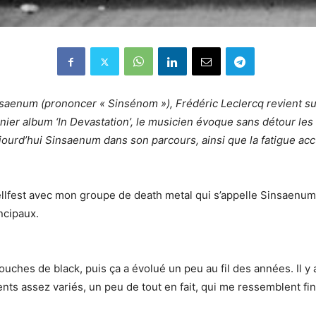
nsaenum (prononcer « Sinsénom »), Frédéric Leclercq revient sur
nier album ‘In Devastation’, le musicien évoque sans détour les
ujourd’hui Sinsaenum dans son parcours, ainsi que la fatigue ac
ellfest avec mon groupe de death metal qui s’appelle Sinsaenum 
incipaux.
es de black, puis ça a évolué un peu au fil des années. Il y a 
nts assez variés, un peu de tout en fait, qui me ressemblent fi