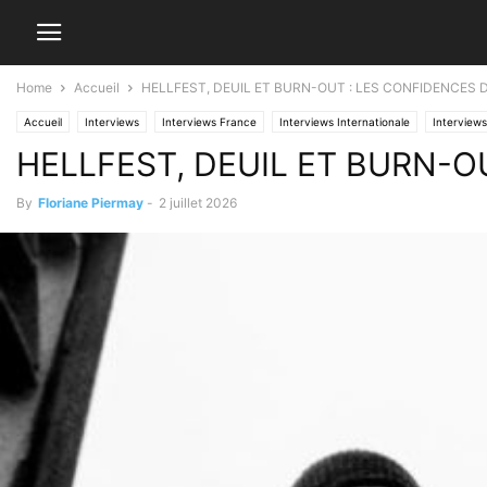
Home
Accueil
HELLFEST, DEUIL ET BURN-OUT : LES CONFIDENCES 
Accueil
Interviews
Interviews France
Interviews Internationale
Interviews
HELLFEST, DEUIL ET BURN-O
By
Floriane Piermay
-
2 juillet 2026