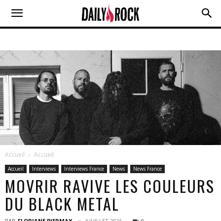
Accueil
Accueil
Accueil
Interviews
Interviews France
News
News France
MOVRIR RAVIVE LES COULEURS
DU BLACK METAL
PAR
FLORIANE PIERMAY
4 JUILLET 2026
0