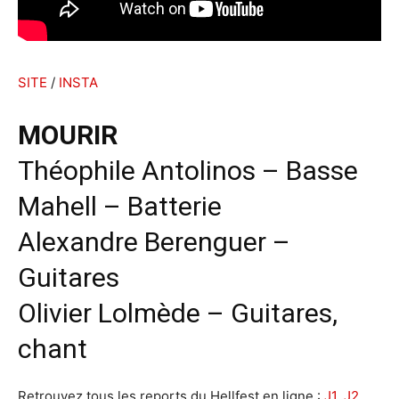
SITE
/
INSTA
MOURIR
Théophile Antolinos – Basse
Mahell – Batterie
Alexandre Berenguer –
Guitares
Olivier Lolmède – Guitares,
chant
Retrouvez tous les reports du Hellfest en ligne :
J1
,
J2
,