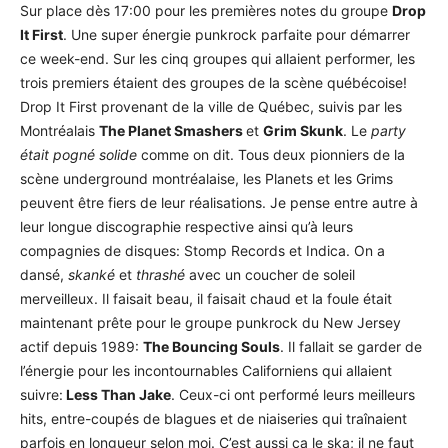
Sur place dès 17:00 pour les premières notes du groupe
Drop
It First
. Une super énergie punkrock parfaite pour démarrer
ce week-end. Sur les cinq groupes qui allaient performer, les
trois premiers étaient des groupes de la scène québécoise!
Drop It First provenant de la ville de Québec, suivis par les
Montréalais
The Planet Smashers
et
Grim Skunk
. Le
party
était pogné solide
comme on dit. Tous deux pionniers de la
scène underground montréalaise, les Planets et les Grims
peuvent être fiers de leur réalisations. Je pense entre autre à
leur longue discographie respective ainsi qu’à leurs
compagnies de disques: Stomp Records et Indica. On a
dansé,
skanké
et
thrashé
avec un coucher de soleil
merveilleux. Il faisait beau, il faisait chaud et la foule était
maintenant prête pour le groupe punkrock du New Jersey
actif depuis 1989:
The Bouncing Souls
. Il fallait se garder de
l’énergie pour les incontournables Californiens qui allaient
suivre:
Less Than Jake
. Ceux-ci ont performé leurs meilleurs
hits, entre-coupés de blagues et de niaiseries qui traînaient
parfois en longueur selon moi. C’est aussi ça le ska; il ne faut