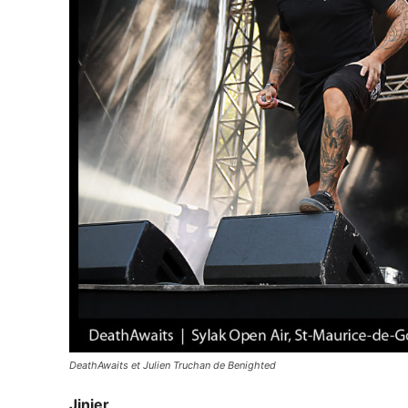
DeathAwaits et Julien Truchan de Benighted
Jinjer