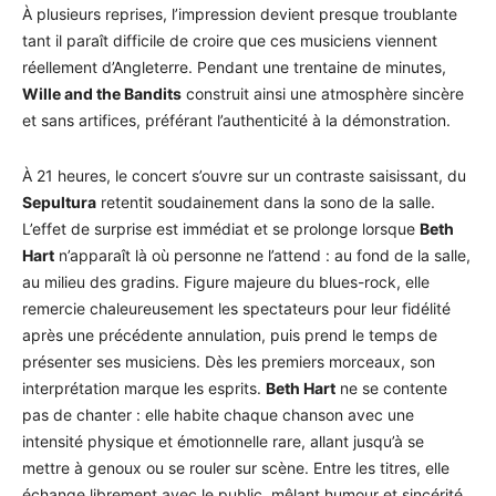
À plusieurs reprises, l’impression devient presque troublante
tant il paraît difficile de croire que ces musiciens viennent
réellement d’Angleterre. Pendant une trentaine de minutes,
Wille and the Bandits
construit ainsi une atmosphère sincère
et sans artifices, préférant l’authenticité à la démonstration.
À 21 heures, le concert s’ouvre sur un contraste saisissant, du
Sepultura
retentit soudainement dans la sono de la salle.
L’effet de surprise est immédiat et se prolonge lorsque
Beth
Hart
n’apparaît là où personne ne l’attend : au fond de la salle,
au milieu des gradins. Figure majeure du blues-rock, elle
remercie chaleureusement les spectateurs pour leur fidélité
après une précédente annulation, puis prend le temps de
présenter ses musiciens. Dès les premiers morceaux, son
interprétation marque les esprits.
Beth Hart
ne se contente
pas de chanter : elle habite chaque chanson avec une
intensité physique et émotionnelle rare, allant jusqu’à se
mettre à genoux ou se rouler sur scène. Entre les titres, elle
échange librement avec le public, mêlant humour et sincérité,