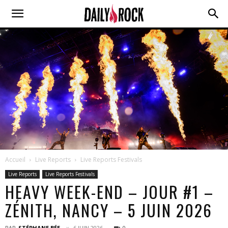
Accueil
Live Reports
Live Reports Festivals
Live Reports
Live Reports Festivals
HEAVY WEEK-END – JOUR #1 –
ZÉNITH, NANCY – 5 JUIN 2026
PAR
STÉPHANE BÉE
6 JUIN 2026
0