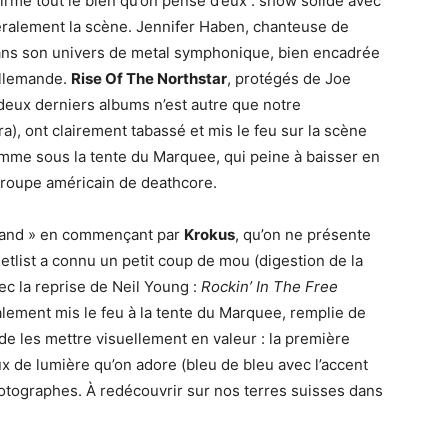
firmé tout le bien qu’on pense d’eux : show solide avec
téralement la scène. Jennifer Haben, chanteuse de
 dans son univers de metal symphonique, bien encadrée
allemande.
Rise Of The Northstar
, protégés de Joe
 deux derniers albums n’est autre que notre
), ont clairement tabassé et mis le feu sur la scène
amme sous la tente du Marquee, qui peine à baisser en
groupe américain de deathcore.
rland » en commençant par
Krokus
, qu’on ne présente
etlist a connu un petit coup de mou (digestion de la
vec la reprise de Neil Young :
Rockin’ In The Free
ralement mis le feu à la tente du Marquee, remplie de
de les mettre visuellement en valeur : la première
x de lumière qu’on adore (bleu de bleu avec l’accent
photographes. À redécouvrir sur nos terres suisses dans