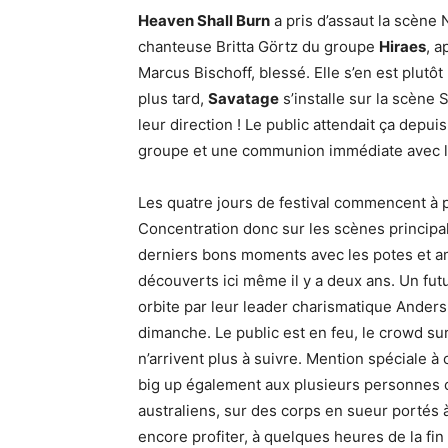
Heaven Shall Burn
a pris d’assaut la scène 
chanteuse Britta Görtz du groupe
Hiraes
, a
Marcus Bischoff, blessé. Elle s’en est plutô
plus tard,
Savatage
s’installe sur la scène
leur direction ! Le public attendait ça depui
groupe et une communion immédiate avec les
Les quatre jours de festival commencent à pe
Concentration donc sur les scènes principal
derniers bons moments avec les potes et am
découverts ici même il y a deux ans. Un fut
orbite par leur leader charismatique Anders 
dimanche. Le public est en feu, le crowd sur
n’arrivent plus à suivre. Mention spéciale à 
big up également aux plusieurs personnes c
australiens, sur des corps en sueur portés à
encore profiter, à quelques heures de la fin d