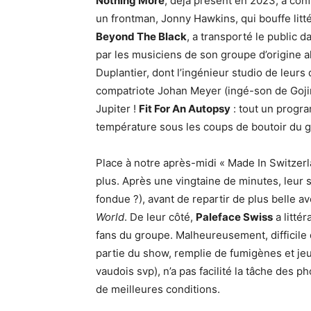
Nothing More
, déjà présent en 2023, a con
un frontman, Jonny Hawkins, qui bouffe lit
Beyond The Black
, a transporté le public
par les musiciens de son groupe d’origine 
Duplantier, dont l’ingénieur studio de leurs
compatriote Johan Meyer (ingé-son de Gojira
Jupiter !
Fit For An Autopsy
: tout un progr
température sous les coups de boutoir du 
Place à notre après-midi « Made In Switze
plus. Après une vingtaine de minutes, leur s
fondue ?), avant de repartir de plus belle a
World
. De leur côté,
Paleface Swiss
a litté
fans du groupe. Malheureusement, difficile 
partie du show, remplie de fumigènes et jeu
vaudois svp), n’a pas facilité la tâche des 
de meilleures conditions.