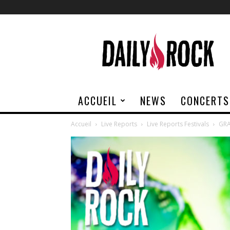
Daily
Rock
ACCUEIL
NEWS
CONCERTS
Accueil
Live Reports
Live Reports Festivals
GRA