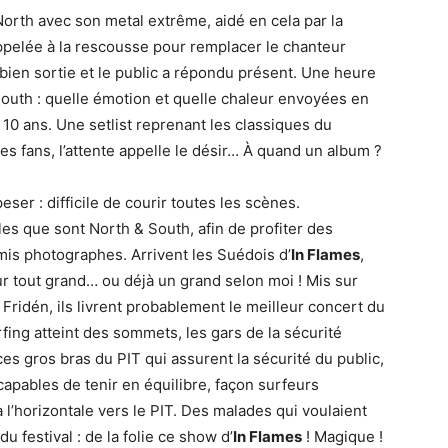
North avec son metal extrême, aidé en cela par la
ppelée à la rescousse pour remplacer le chanteur
t bien sortie et le public a répondu présent. Une heure
 South : quelle émotion et quelle chaleur envoyées en
s 10 ans. Une setlist reprenant les classiques du
 fans, l’attente appelle le désir… À quand un album ?
ser : difficile de courir toutes les scènes.
es que sont North & South, afin de profiter des
is photographes. Arrivent les Suédois d’
In Flames
,
ur tout grand… ou déjà un grand selon moi ! Mis sur
Fridén, ils livrent probablement le meilleur concert du
fing atteint des sommets, les gars de la sécurité
ces gros bras du PIT qui assurent la sécurité du public,
apables de tenir en équilibre, façon surfeurs
 l’horizontale vers le PIT. Des malades qui voulaient
u festival : de la folie ce show d’
In Flames
! Magique !