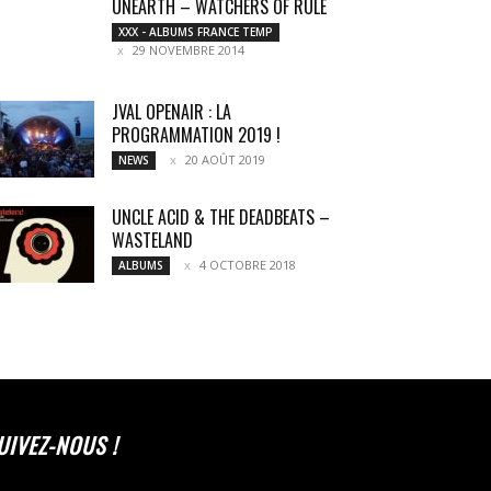
UNEARTH – WATCHERS OF RULE
XXX - ALBUMS FRANCE TEMP
29 NOVEMBRE 2014
JVAL OPENAIR : LA
PROGRAMMATION 2019 !
20 AOÛT 2019
NEWS
UNCLE ACID & THE DEADBEATS –
WASTELAND
4 OCTOBRE 2018
ALBUMS
UIVEZ-NOUS !