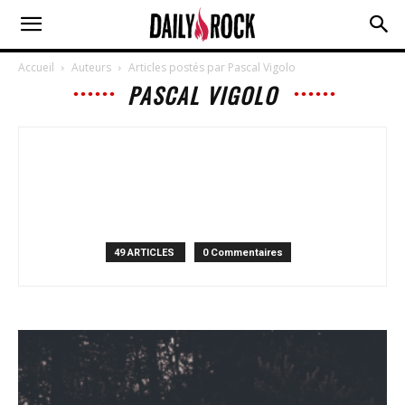
Accueil
Auteurs
Articles postés par Pascal Vigolo
PASCAL VIGOLO
49 ARTICLES
0 Commentaires