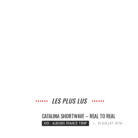
LES PLUS LUS
CATALINA SHORTWAVE – REAL TO REAL
10 JUILLET 2018
XXX - ALBUMS FRANCE TEMP