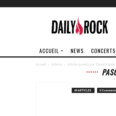
Daily
Rock
ACCUEIL
NEWS
CONCERTS
Accueil
Auteurs
Articles postés par Pascal Vigolo
PAS
49 ARTICLES
0 Commenta