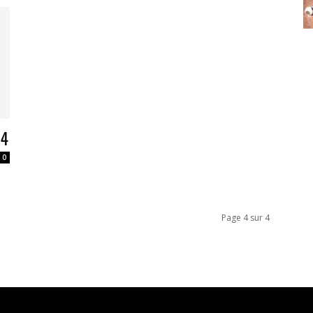
14
0
Page 4 sur 4