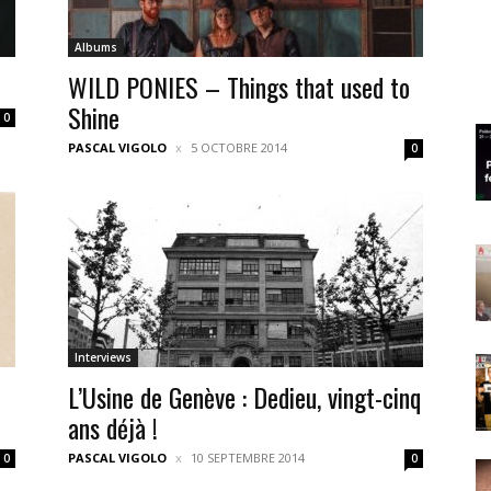
Albums
WILD PONIES – Things that used to
Shine
0
PASCAL VIGOLO
5 OCTOBRE 2014
0
Interviews
L’Usine de Genève : Dedieu, vingt-cinq
ans déjà !
PASCAL VIGOLO
10 SEPTEMBRE 2014
0
0