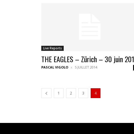
Live Reports
THE EAGLES – Zürich – 30 juin 20
PASCAL VIGOLO
5 JUILLET 2014
1
2
3
4