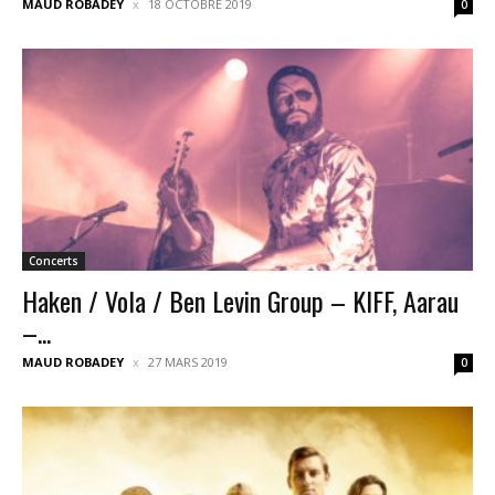
MAUD ROBADEY
18 OCTOBRE 2019
0
Concerts
Haken / Vola / Ben Levin Group – KIFF, Aarau
–...
MAUD ROBADEY
27 MARS 2019
0