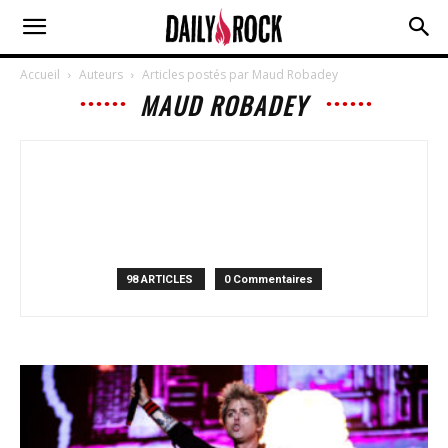
Accueil
Auteurs
Articles postés par Maud Robadey
MAUD ROBADEY
98 ARTICLES
0 Commentaires