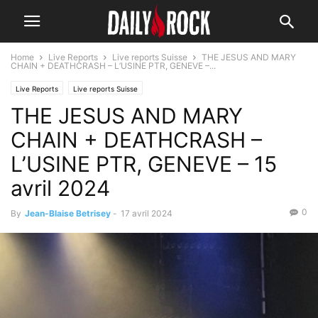
Home
Live Reports
Live reports Suisse
THE JESUS AND MARY
CHAIN + DEATHCRASH – L’USINE PTR, GENEVE –...
Live Reports
Live reports Suisse
THE JESUS AND MARY
CHAIN + DEATHCRASH –
L’USINE PTR, GENEVE – 15
avril 2024
0
By
Jean-Blaise Betrisey
-
17 avril 2024