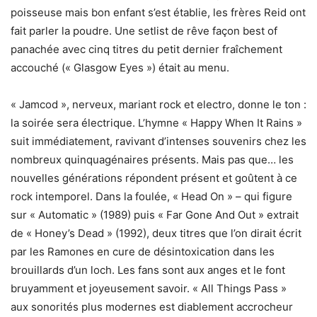
poisseuse mais bon enfant s’est établie, les frères Reid ont
fait parler la poudre. Une setlist de rêve façon best of
panachée avec cinq titres du petit dernier fraîchement
accouché (« Glasgow Eyes ») était au menu.
« Jamcod », nerveux, mariant rock et electro, donne le ton :
la soirée sera électrique. L’hymne « Happy When It Rains »
suit immédiatement, ravivant d’intenses souvenirs chez les
nombreux quinquagénaires présents. Mais pas que… les
nouvelles générations répondent présent et goûtent à ce
rock intemporel. Dans la foulée, « Head On » – qui figure
sur « Automatic » (1989) puis « Far Gone And Out » extrait
de « Honey’s Dead » (1992), deux titres que l’on dirait écrit
par les Ramones en cure de désintoxication dans les
brouillards d’un loch. Les fans sont aux anges et le font
bruyamment et joyeusement savoir. « All Things Pass »
aux sonorités plus modernes est diablement accrocheur