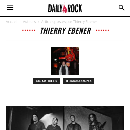
Accueil
Auteurs
Articles postés par Thierry Ebener
THIERRY EBENER
446 ARTICLES
0 Commentaires