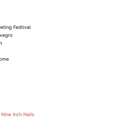
eting Fedtival
ovegro
n
Dome
/
Nine Inch Nails