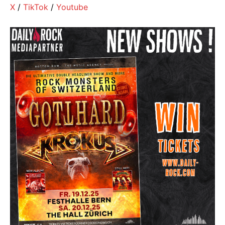
X
/
TikTok
/
Youtube