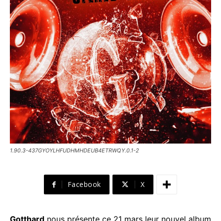
1.90.3-437GYOYLHFUDHMHDEUB4ETRWQY.0.1-2
Facebook
X
Gotthard
nous présente ce 21 mars leur nouvel album