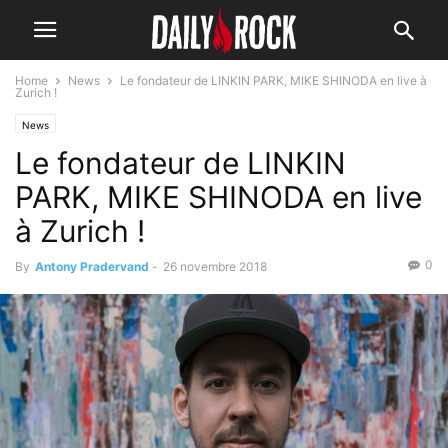
Home
News
Le fondateur de LINKIN PARK, MIKE SHINODA en live à
Zurich !
News
Le fondateur de LINKIN
PARK, MIKE SHINODA en live
à Zurich !
0
By
Antony Pradervand
-
26 novembre 2018