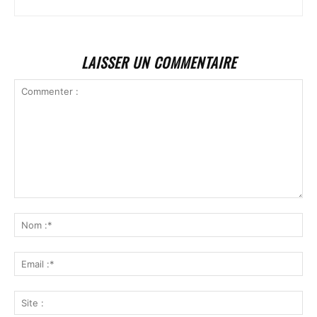
LAISSER UN COMMENTAIRE
Commenter
:
No
:*
Ema
:*
Sit
: