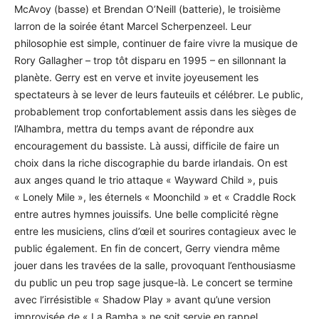
McAvoy (basse) et Brendan O’Neill (batterie), le troisième
larron de la soirée étant Marcel Scherpenzeel. Leur
philosophie est simple, continuer de faire vivre la musique de
Rory Gallagher – trop tôt disparu en 1995 – en sillonnant la
planète. Gerry est en verve et invite joyeusement les
spectateurs à se lever de leurs fauteuils et célébrer. Le public,
probablement trop confortablement assis dans les sièges de
l’Alhambra, mettra du temps avant de répondre aux
encouragement du bassiste. Là aussi, difficile de faire un
choix dans la riche discographie du barde irlandais. On est
aux anges quand le trio attaque « Wayward Child », puis
« Lonely Mile », les éternels « Moonchild » et « Craddle Rock
entre autres hymnes jouissifs. Une belle complicité règne
entre les musiciens, clins d’œil et sourires contagieux avec le
public également. En fin de concert, Gerry viendra même
jouer dans les travées de la salle, provoquant l’enthousiasme
du public un peu trop sage jusque-là. Le concert se termine
avec l’irrésistible « Shadow Play » avant qu’une version
improvisée de « La Bamba » ne soit servie en rappel.