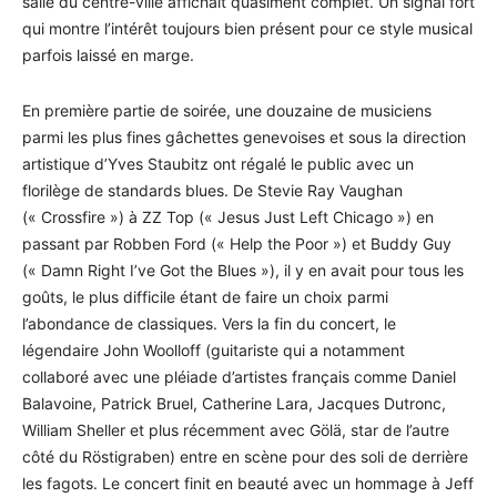
salle du centre-ville affichait quasiment complet. Un signal fort
qui montre l’intérêt toujours bien présent pour ce style musical
parfois laissé en marge.
En première partie de soirée, une douzaine de musiciens
parmi les plus fines gâchettes genevoises et sous la direction
artistique d’Yves Staubitz ont régalé le public avec un
florilège de standards blues. De Stevie Ray Vaughan
(« Crossfire ») à ZZ Top (« Jesus Just Left Chicago ») en
passant par Robben Ford (« Help the Poor ») et Buddy Guy
(« Damn Right I’ve Got the Blues »), il y en avait pour tous les
goûts, le plus difficile étant de faire un choix parmi
l’abondance de classiques. Vers la fin du concert, le
légendaire John Woolloff (guitariste qui a notamment
collaboré avec une pléiade d’artistes français comme Daniel
Balavoine, Patrick Bruel, Catherine Lara, Jacques Dutronc,
William Sheller et plus récemment avec Gölä, star de l’autre
côté du Röstigraben) entre en scène pour des soli de derrière
les fagots. Le concert finit en beauté avec un hommage à Jeff