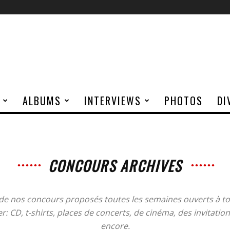
ALBUMS
INTERVIEWS
PHOTOS
DI
CONCOURS ARCHIVES
 de nos concours proposés toutes les semaines ouverts à t
r: CD, t-shirts, places de concerts, de cinéma, des invitation
encore.