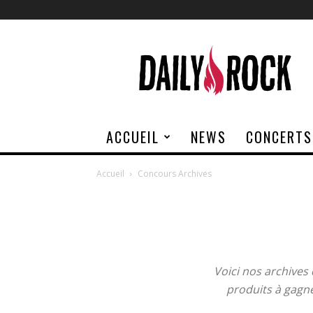
Daily
Rock
ACCUEIL
NEWS
CONCERTS
Accueil
Concours Archives
Voici nos archives
produits à gagne