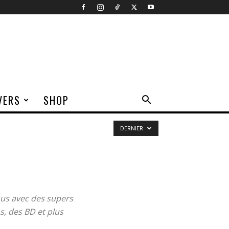
VERS
SHOP
DERNIER
ous avec des supers
s, des BD et plus