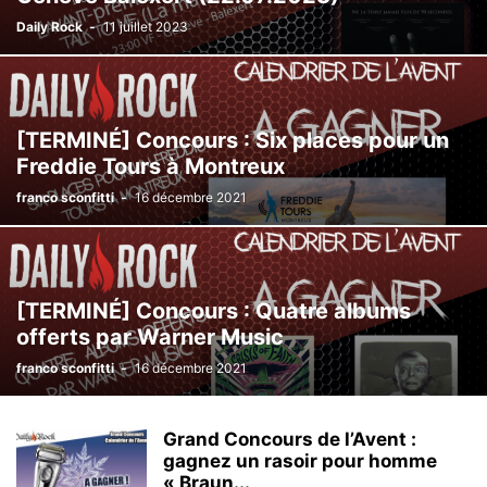
Daily Rock
-
11 juillet 2023
[TERMINÉ] Concours : Six places pour un
Freddie Tours à Montreux
franco sconfitti
-
16 décembre 2021
[TERMINÉ] Concours : Quatre albums
offerts par Warner Music
franco sconfitti
-
16 décembre 2021
Grand Concours de l’Avent :
gagnez un rasoir pour homme
« Braun...