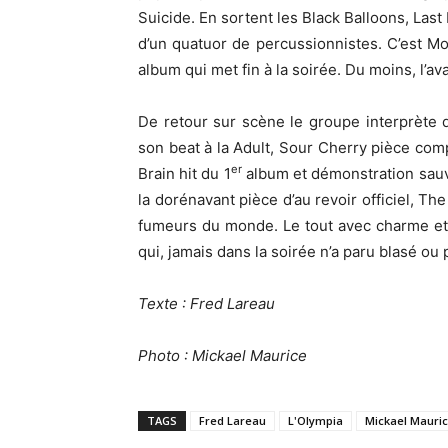
Suicide. En sortent les Black Balloons, La
d’un quatuor de percussionnistes. C’est Mo
album qui met fin à la soirée. Du moins, l’av
De retour sur scène le groupe interprète
son beat à la Adult, Sour Cherry pièce com
er
Brain hit du 1
album et démonstration sauva
la dorénavant pièce d’au revoir officiel, Th
fumeurs du monde. Le tout avec charme et
qui, jamais dans la soirée n’a paru blasé ou p
Texte : Fred Lareau
Photo : Mickael Maurice
TAGS
Fred Lareau
L'Olympia
Mickael Mauri