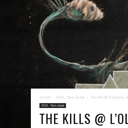
Accueil
XXXX - Non classé
The Kills @ l’Olympia, 
XXXX - Non classé
THE KILLS @ L’O