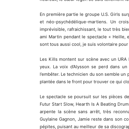
En première partie le groupe U.S. Girls su
et néo-psychédélique-martiens. Un croi
imprévisible, rafraichissant, le tout très 
ami Martin pendant le spectacle « Heille, e
sont tous aussi cool, je suis volontaire pour
Les Kills montent sur scène avec un URA
yeux. La voix d’Alysson se perd dans un 
l’embêter. Le technicien du son semble un p
plantée dans le front pour trouver ce qui cl
Le spectacle se poursuit sur les pièces d
Futur Start Slow, Hearth Is A Beating Drum 
arpente la scène sans arrêt, très reconn
Guylaine Gagnon, Jamie reste dans son coin
pépites, puisant au meilleur de sa discogr