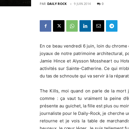
PAR
DAILY ROCK
9 JUIN 2014
0
En ce beau vendredi 6 juin, loin du chrome 
joyaux de notre patrimoine architectural, p
Jamie Hince et Alysson Mossheart ou Hotel
activités sur Sainte-Catherine. Ce qui m’o
du tas de schnoute qui va servir à la répar
The Kills, moi quand on parle de la mort 
comme : ça vaut tu vraiment la peine d’ê
présente au guichet, la fille est plus ou mo
journaliste pour le Daily-Rock, je cherche u
retourne et je vois la table de marchandi
heureux, le cœur léger. Je suis tellement fut