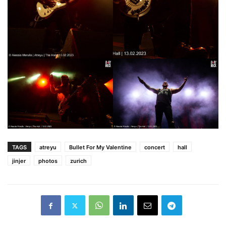
TAGS
atreyu
Bullet For My Valentine
concert
hall
jinjer
photos
zurich