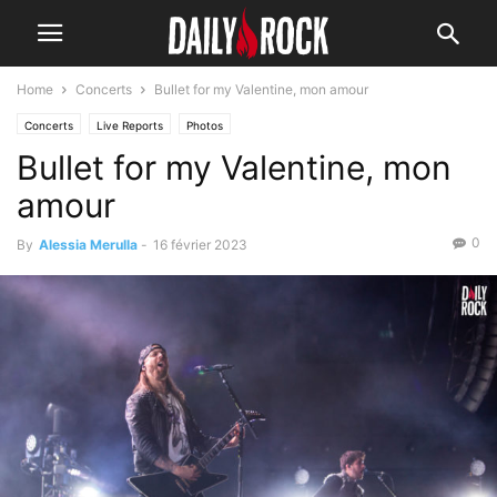
Home
Concerts
Bullet for my Valentine, mon amour
Concerts
Live Reports
Photos
Bullet for my Valentine, mon
amour
0
By
Alessia Merulla
-
16 février 2023