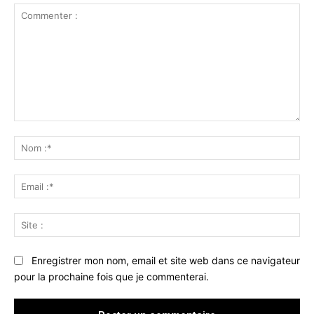
Commenter
:
No
:*
Ema
:*
Sit
:
Enregistrer mon nom, email et site web dans ce navigateur
pour la prochaine fois que je commenterai.