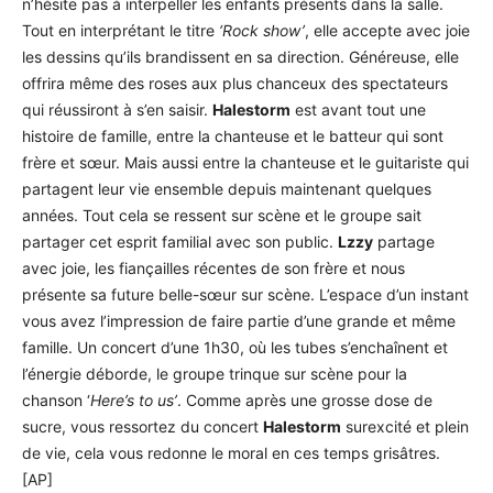
n’hésite pas à interpeller les enfants présents dans la salle.
Tout en interprétant le titre
‘Rock show’
, elle accepte avec joie
les dessins qu’ils brandissent en sa direction. Généreuse, elle
offrira même des roses aux plus chanceux des spectateurs
qui réussiront à s’en saisir.
Halestorm
est avant tout une
histoire de famille, entre la chanteuse et le batteur qui sont
frère et sœur. Mais aussi entre la chanteuse et le guitariste qui
partagent leur vie ensemble depuis maintenant quelques
années. Tout cela se ressent sur scène et le groupe sait
partager cet esprit familial avec son public.
Lzzy
partage
avec joie, les fiançailles récentes de son frère et nous
présente sa future belle-sœur sur scène. L’espace d’un instant
vous avez l’impression de faire partie d’une grande et même
famille. Un concert d’une 1h30, où les tubes s’enchaînent et
l’énergie déborde, le groupe trinque sur scène pour la
chanson ‘
Here’s to us’
. Comme après une grosse dose de
sucre, vous ressortez du concert
Halestorm
surexcité et plein
de vie, cela vous redonne le moral en ces temps grisâtres.
[AP]