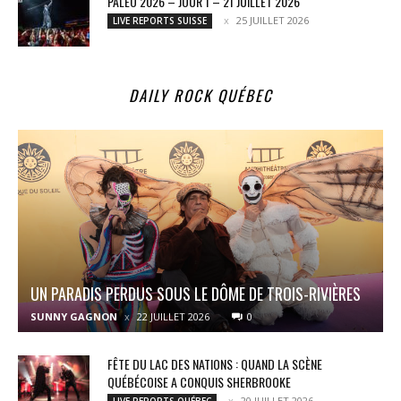
PALÉO 2026 – JOUR 1 – 21 JUILLET 2026
25 JUILLET 2026
LIVE REPORTS SUISSE
DAILY ROCK QUÉBEC
UN PARADIS PERDUS SOUS LE DÔME DE TROIS-RIVIÈRES
SUNNY GAGNON
22 JUILLET 2026
0
FÊTE DU LAC DES NATIONS : QUAND LA SCÈNE
QUÉBÉCOISE A CONQUIS SHERBROOKE
20 JUILLET 2026
LIVE REPORTS QUÉBEC