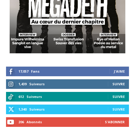
17,057
Fans
J'AIME
1,439
Suiveurs
SUIVRE
612
Suiveurs
SUIVRE
1,340
Suiveurs
SUIVRE
206
Abonnés
S'ABONNER