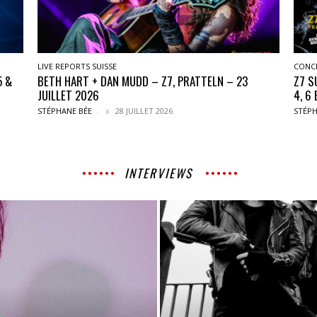
LIVE REPORTS SUISSE
CONC
5 &
BETH HART + DAN MUDD – Z7, PRATTELN – 23
Z7 S
JUILLET 2026
4, 6
STÉPHANE BÉE
-
28 JUILLET 2026
STÉPH
INTERVIEWS