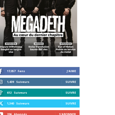
17,057
Fans
J'AIME
1,439
Suiveurs
SUIVRE
612
Suiveurs
SUIVRE
1,340
Suiveurs
SUIVRE
206
Abonnés
S'ABONNER