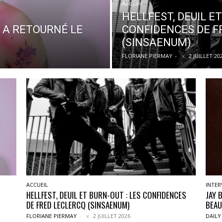
Accueil
HELLFEST, DEUIL ET
I A RETOURNÉ LE
CONFIDENCES DE F
(SINSAENUM)
FLORIANE PIERMAY
-
2 JUILLET 20
ACCUEIL
INTER
HELLFEST, DEUIL ET BURN-OUT : LES CONFIDENCES
JAY 
DE FRED LECLERCQ (SINSAENUM)
BEAU
FLORIANE PIERMAY
-
2 JUILLET 2026
DAILY