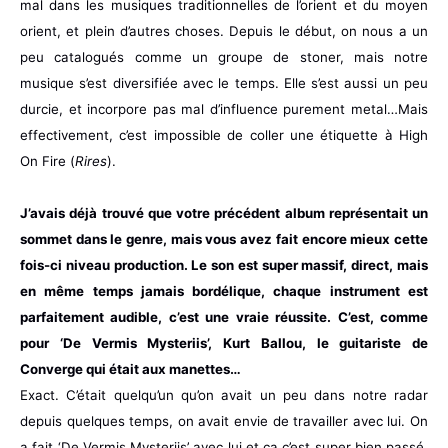
mal dans les musiques traditionnelles de l’orient et du moyen
orient, et plein d’autres choses. Depuis le début, on nous a un
peu catalogués comme un groupe de stoner, mais notre
musique s’est diversifiée avec le temps. Elle s’est aussi un peu
durcie, et incorpore pas mal d’influence purement metal…Mais
effectivement, c’est impossible de coller une étiquette à High
On Fire (
Rires
).
J’avais déjà trouvé que votre précédent album représentait un
sommet dans le genre, mais vous avez fait encore mieux cette
fois-ci niveau production. Le son est super massif, direct, mais
en même temps jamais bordélique, chaque instrument est
parfaitement audible, c’est une vraie réussite. C’est, comme
pour ‘De Vermis Mysteriis’, Kurt Ballou, le guitariste de
Converge qui était aux manettes…
Exact. C’était quelqu’un qu’on avait un peu dans notre radar
depuis quelques temps, on avait envie de travailler avec lui. On
a fait ‘De Vermis Mysteriis’ avec lui et ça c’est super bien passé.