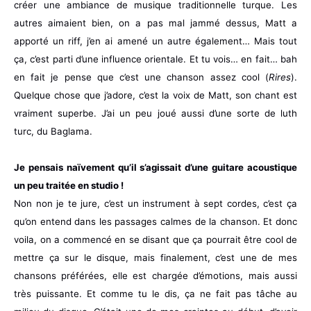
créer une ambiance de musique traditionnelle turque. Les
autres aimaient bien, on a pas mal jammé dessus, Matt a
apporté un riff, j’en ai amené un autre également… Mais tout
ça, c’est parti d’une influence orientale. Et tu vois… en fait… bah
en fait je pense que c’est une chanson assez cool (
Rires
).
Quelque chose que j’adore, c’est la voix de Matt, son chant est
vraiment superbe. J’ai un peu joué aussi d’une sorte de luth
turc, du Baglama.
Je pensais naïvement qu’il s’agissait d’une guitare acoustique
un peu traitée en studio !
Non non je te jure, c’est un instrument à sept cordes, c’est ça
qu’on entend dans les passages calmes de la chanson. Et donc
voila, on a commencé en se disant que ça pourrait être cool de
mettre ça sur le disque, mais finalement, c’est une de mes
chansons préférées, elle est chargée d’émotions, mais aussi
très puissante. Et comme tu le dis, ça ne fait pas tâche au