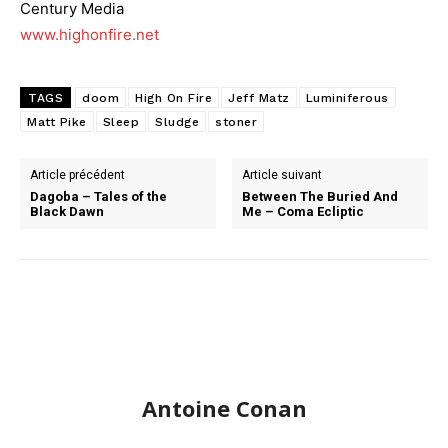
Century Media
www.highonfire.net
TAGS
doom
High On Fire
Jeff Matz
Luminiferous
Matt Pike
Sleep
Sludge
stoner
Article précédent
Article suivant
Dagoba – Tales of the
Between The Buried And
Black Dawn
Me – Coma Ecliptic
Antoine Conan