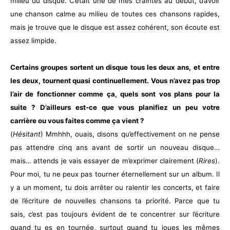
milieu du disque. C’était une de mes craintes au début, d’avoir
une chanson calme au milieu de toutes ces chansons rapides,
mais je trouve que le disque est assez cohérent, son écoute est
assez limpide.
Certains groupes sortent un disque tous les deux ans, et entre
les deux, tournent quasi continuellement. Vous n’avez pas trop
l’air de fonctionner comme ça, quels sont vos plans pour la
suite ? D’ailleurs est-ce que vous planifiez un peu votre
carrière ou vous faites comme ça vient ?
(
Hésitant
) Mmhhh, ouais, disons qu’effectivement on ne pense
pas attendre cinq ans avant de sortir un nouveau disque…
mais… attends je vais essayer de m’exprimer clairement (
Rires
).
Pour moi, tu ne peux pas tourner éternellement sur un album. Il
y a un moment, tu dois arrêter ou ralentir les concerts, et faire
de l’écriture de nouvelles chansons ta priorité. Parce que tu
sais, c’est pas toujours évident de te concentrer sur l’écriture
quand tu es en tournée, surtout quand tu joues les mêmes