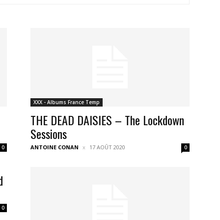
XXX - Albums France Temp
d
THE DEAD DAISIES – The Lockdown
Sessions
ANTOINE CONAN
17 AOÛT 2020
0
0
d
0