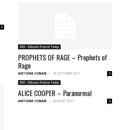
0
XXX - Albums France Temp
PROPHETS OF RAGE – Prophets of
Rage
ANTOINE CONAN
19 OCTOBRE 2017
0
XXX - Albums France Temp
ALICE COOPER – Paranormal
ANTOINE CONAN
24 AOÛT 2017
0