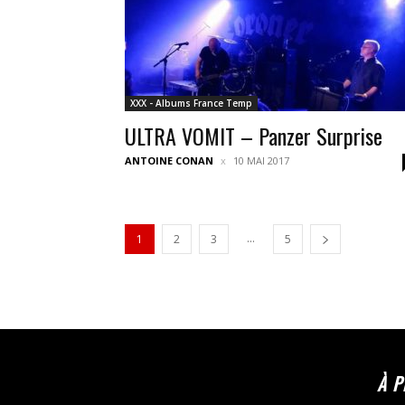
XXX - Albums France Temp
ULTRA VOMIT – Panzer Surprise
ANTOINE CONAN
10 MAI 2017
...
1
2
3
5
À 