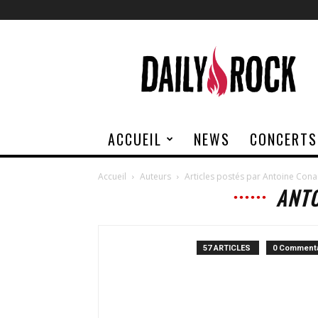
Daily
Rock
ACCUEIL
NEWS
CONCERTS
Accueil
Auteurs
Articles postés par Antoine Con
ANT
57 ARTICLES
0 Commenta