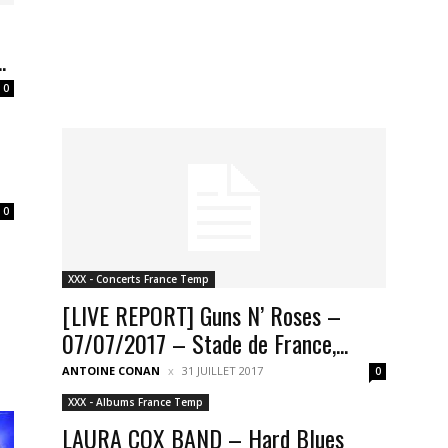
.
0
0
XXX - Concerts France Temp
[LIVE REPORT] Guns N’ Roses –
07/07/2017 – Stade de France,...
ANTOINE CONAN
31 JUILLET 2017
0
XXX - Albums France Temp
LAURA COX BAND – Hard Blues