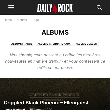
Home
Albums
Page 3
ALBUMS
ALBUMS FRANCE
ALBUMS INTERNATIONAUX
ALBUMS QUÉBEC
ALBUMS SUISSE
VINO'CHRO
Nos chroniqueurs passent au crible les dernières
nouveautés en matière d’album et vous confessent ce
qu’ils en ont pensé.
Crippled Black Phoenix – Ellengaest
Joelle Michaud
-
15 octobre 2020