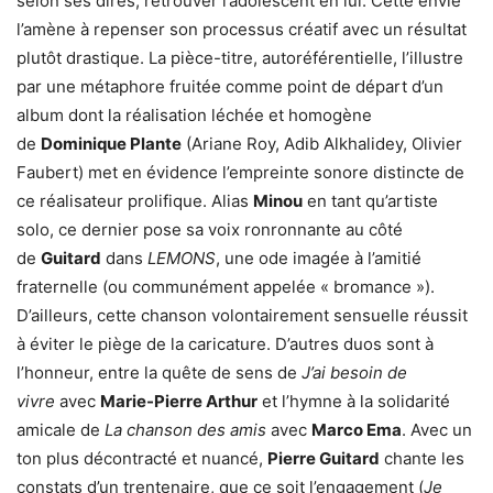
selon ses dires, retrouver l’adolescent en lui. Cette envie
l’amène à repenser son processus créatif avec un résultat
plutôt drastique. La pièce-titre, autoréférentielle, l’illustre
par une métaphore fruitée comme point de départ d’un
album dont la réalisation léchée et homogène
de
Dominique Plante
(Ariane Roy, Adib Alkhalidey, Olivier
Faubert) met en évidence l’empreinte sonore distincte de
ce réalisateur prolifique. Alias
Minou
en tant qu’artiste
solo, ce dernier pose sa voix ronronnante au côté
de
Guitard
dans
LEMONS
, une ode imagée à l’amitié
fraternelle (ou communément appelée « bromance »).
D’ailleurs, cette chanson volontairement sensuelle réussit
à éviter le piège de la caricature. D’autres duos sont à
l’honneur, entre la quête de sens de
J’ai besoin de
vivre
avec
Marie-Pierre Arthur
et l’hymne à la solidarité
amicale de
La chanson des amis
avec
Marco Ema
. Avec un
ton plus décontracté et nuancé,
Pierre Guitard
chante les
constats d’un trentenaire, que ce soit l’engagement (
Je