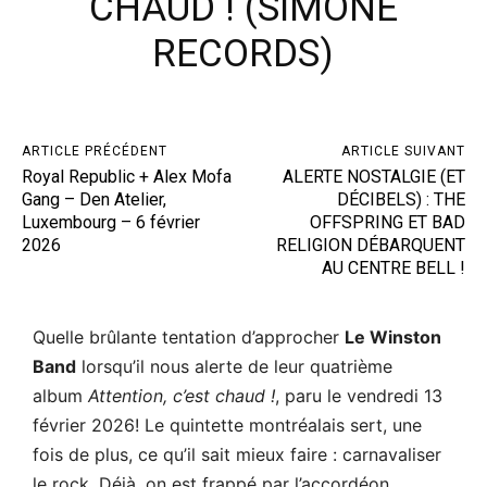
CHAUD ! (SIMONE
RECORDS)
ARTICLE PRÉCÉDENT
ARTICLE SUIVANT
Royal Republic + Alex Mofa
ALERTE NOSTALGIE (ET
Gang – Den Atelier,
DÉCIBELS) : THE
Luxembourg – 6 février
OFFSPRING ET BAD
2026
RELIGION DÉBARQUENT
AU CENTRE BELL !
Quelle brûlante tentation d’approcher
Le Winston
Band
lorsqu’il nous alerte de leur quatrième
album
Attention, c’est chaud
!
, paru le vendredi 13
février 2026! Le quintette montréalais sert, une
fois de plus, ce qu’il sait mieux faire : carnavaliser
le rock. Déjà, on est frappé par l’accordéon