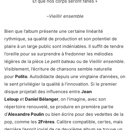
Et que nos corps seront fanés »
–
Vieillir ensemble
Bien que l’album présente une certaine linéarité
rythmique, sa qualité de production et son potentiel de
plaire à un large public sont indéniables. Il suffit de tendre
l’oreille pour se surprendre à fredonner les mélodies
légères de la pièce
Le petit bateau
ou de
Vieillir ensemble
.
Visiblement, l’écriture de chansons semble naturelle
pour
Polito
. Autodidacte depuis une vingtaine d’années, on
le sent privilégier la qualité à l’innovation. Si le premier
disque projetait des influences entre
Jean
Leloup
et
Daniel Bélanger
, on l’imagine, avec son
répertoire renouvelé, se produire en première partie
d’
Alexandre Poulin
ou bien écrire pour des vedettes de la
pop, comme les
2Frères
. Calibre compatible, certes, mais
derrière l’esprit jovial de ce deuxième album se trouve un