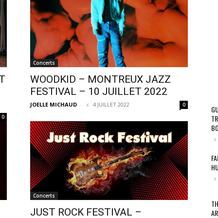
Concerts
T
WOODKID – MONTREUX JAZZ
FESTIVAL – 10 JUILLET 2022
JOELLE MICHAUD
-
4 JUILLET 2022
0
GU
0
TR
BO
FA
HU
Concerts
TH
JUST ROCK FESTIVAL –
AR