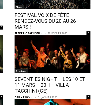
News
FESTIVAL VOIX DE FÊTE –
RENDEZ-VOUS DU 20 AU 26
MARS !
0
FREDERIC SAENGER
-
19 FÉVRIER 2023
0
Previews
SEVENTIES NIGHT – LES 10 ET
11 MARS – 20H – VILLA
TACCHINI (GE)
DAILY ROCK
-
31 JANVIER 2023
0
0