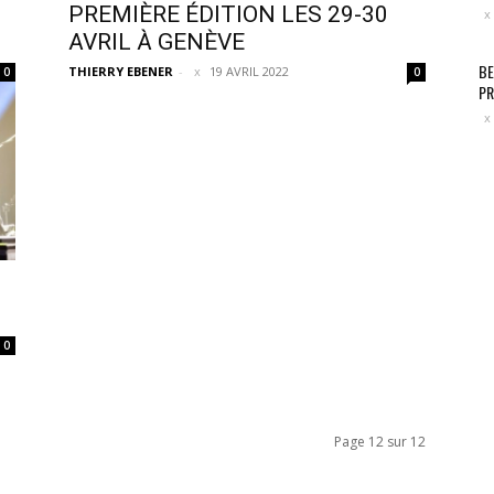
PREMIÈRE ÉDITION LES 29-30
AVRIL À GENÈVE
BE
THIERRY EBENER
-
19 AVRIL 2022
0
0
PR
0
Page 12 sur 12