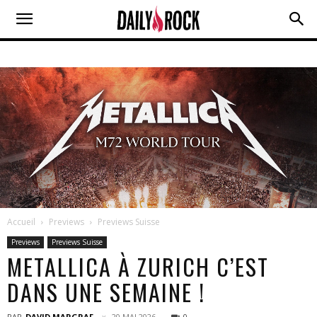
Accueil
Previews
Previews Suisse
Previews
Previews Suisse
METALLICA À ZURICH C’EST
DANS UNE SEMAINE !
PAR
DAVID MARGRAF
20 MAI 2026
0