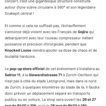
concert, c’est une gigantesque structure construite
autour d’une scène circulaire à 360° et son légendaire
Snakepit central !
Et comme si cela ne suffisait pas, l’échauffement
s’annonce déjà violent avec les Français de
Gojira
qui
débarqueront avec leur rouleau compresseur mêlant
puissance et précision chirurgicale, pendant que
Knocked Loose
viendra ajouter sa dose de chaos et de
brutalité hardcore.
Le
pop-up store officiel
de cet événement s’installera au
Sektor 11
, à la
Siewerdtstrasse 71
à Zurich-Oerlikon qui
n’est pas à côté du stade Letzigrund, mais dans le nord
de Zurich, à quelques kilomètres du stade de là. Il faudra
donc prévoir un déplacement séparé en transports
publics ou en voiture. Le shop sera ouvert les
26 et 27
mai de 8h30 à 20h
, puis le
28 mai de 8h30 à 18h
.